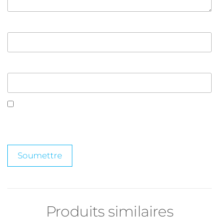
Nom
*
E-mail
*
Enregistrer mon nom, mon e-mail et mon site dans
le navigateur pour mon prochain commentaire.
Produits similaires